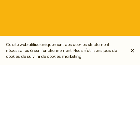
Ce site web utilise uniquement des cookies strictement
nécessaires à son fonctionnement. Nous n'utilisons pas de
cookies de suivi ni de cookies marketing.
🕐 jeudi 24 avril 2025 de 18:00 à 20:00
📍Le Rancard, 259 Rue Vendôme, 69003
Durée : 2 heures
Tarif : 35€/personne
Nb max de personnes : 8 personnes max
Description :