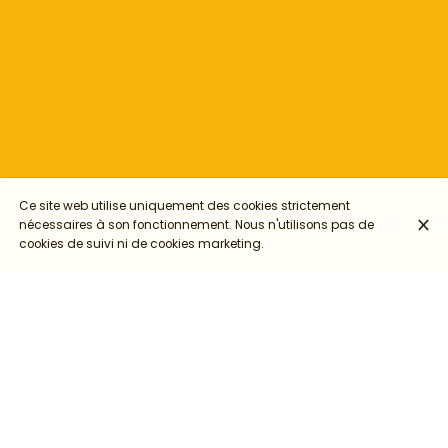
Ce site web utilise uniquement des cookies strictement
nécessaires à son fonctionnement. Nous n'utilisons pas de
cookies de suivi ni de cookies marketing.
Atelier marguerites en papier
🕐 samedi 29 mars 2025 de 10:00 à 12:00
📍Le Rancard, 259 Rue Vendôme, 69003
Durée : 2 heures
Tarif : 35€/personne