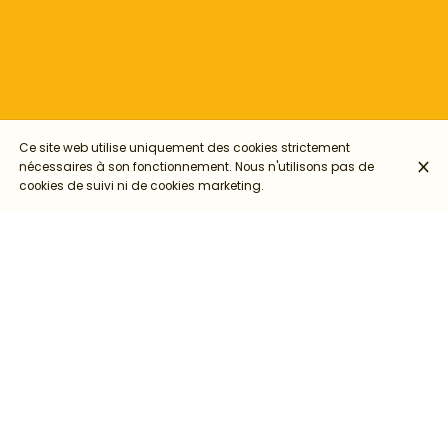
Ce site web utilise uniquement des cookies strictement
nécessaires à son fonctionnement. Nous n'utilisons pas de
cookies de suivi ni de cookies marketing.
🌻Après quelques mois de pause, le Collectif Centaurée
revient le dimanche 6 octobre 2024 pour vous proposer une
nouvelle Journée Rencontre et Initiation autour du Métier de
Tatoueuse ! 😃
✨Pour qui ?
L’événement s’adresse aux femmes et aux minorités de genre
qui souhaitent se professionnaliser ou qui sont curieuses de
la pratique du tatouage.