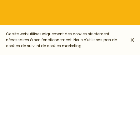
Ce site web utilise uniquement des cookies strictement
nécessaires à son fonctionnement. Nous n'utilisons pas de
cookies de suivi ni de cookies marketing.
BIENVENUE AU RANCARD
Le Rancard est un lieu de vie éco-responsable et solidaire
mêlant une laverie automatique, un salon de thé et un espace
atelier. Nous sommes situés au 259 rue Vendôme dans le
3ème arrondissement de Lyon à deux pas du métro Saxe
Gambetta. N'hésitez pas à réserver :) Petit-déj, brunch, lunch,
goûter Option vegan et sans gluten